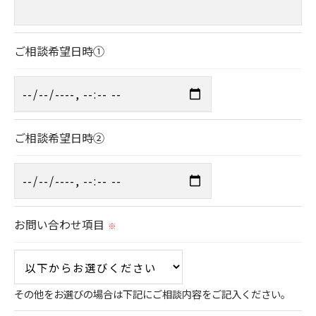
当社では、個人情報の漏洩等がなされないよう、適
切に安全管理対策を実施します。
ご相談希望日時①
＜個人情報を与えなかった場合に生じる結果＞
必要な情報を頂けない場合は、それに対応した当社
のサービスをご提供できない場合がございますので
ご相談希望日時②
予めご了承ください。
＜個人情報の開示･訂正・削除･利用停止の手続につ
いて＞
お問い合わせ項目
※
当社では、お客様の個人情報の開示･訂正･削除・利
用停止の手続を定めさせて頂いております。
ご本人である事を確認のうえ、対応させて頂きま
す。
その他をお選びの場合は下記にご相談内容をご記入ください。
個人情報の開示･訂正･削除・利用停止の具体的手続