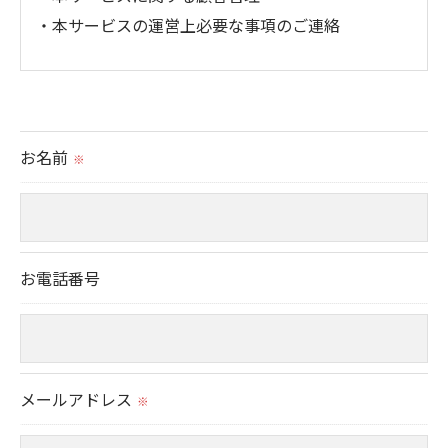
・本サービスの運営上必要な事項のご連絡
＜個人情報の提供について＞
当社ではお客様の同意を得た場合または法令に定め
られた場合を除き、
お名前
※
取得した個人情報を第三者に提供することはいたし
ません。
＜個人情報の委託について＞
お電話番号
当社では、利用目的の達成に必要な範囲において、
個人情報を外部に委託する場合があります。
これらの委託先に対しては個人情報保護契約等の措
置をとり、適切な監督を行います。
メールアドレス
※
＜個人情報の安全管理＞