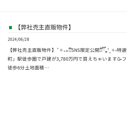
【弊社売主直販物件】
2024/06/28
【弊社売主直販物件】˚✧₊⁎❝᷀ົSNS限定公開❝᷀ົཽ⁎⁺˳
町」駅徒歩圏で戸建が3,780万円で買えちゃいます🥳
徒歩6分土地面積…