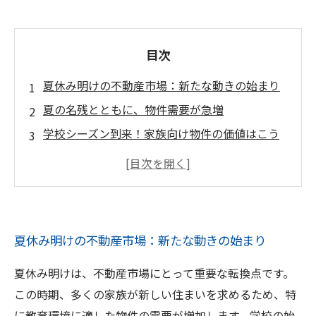
目次
夏休み明けの不動産市場：新たな動きの始まり
夏の名残とともに、物件需要が急増
学校シーズン到来！家族向け物件の価値はこう
変わる
経済動向が影響？金利変化と売却戦略の見直し
夏休み明けの市場の特徴とは？不動産売却に必
要な知識
夏休み明けの不動産市場：新たな動きの始まり
新たな購入希望者の登場：市場賑わう夏明け
成功する売却戦略：夏休み明けの不動産市場を
夏休み明けは、不動産市場にとって重要な転換点です。
制するには
この時期、多くの家族が新しい住まいを求めるため、特
に教育環境に適した物件の需要が増加します。学校の始