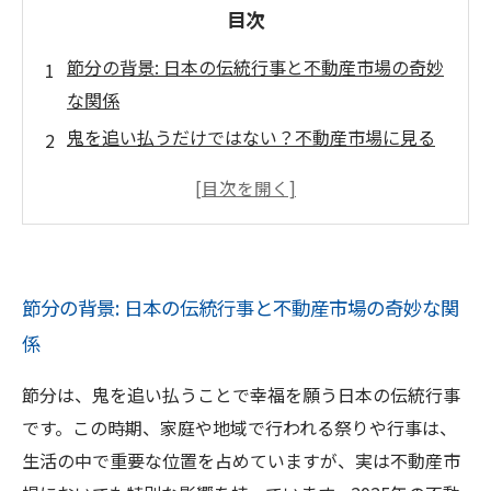
目次
節分の背景: 日本の伝統行事と不動産市場の奇妙
な関係
鬼を追い払うだけではない？不動産市場に見る
節分の影響
節分がもたらす変化: 2025年の不動産動向を探
る
ライフスタイルの変化が招く不動産売却の新常
節分の背景: 日本の伝統行事と不動産市場の奇妙な関
識
係
夢の住まいを手に入れるための節分を活かした
戦略
節分は、鬼を追い払うことで幸福を願う日本の伝統行事
新たな年の始まりと共に考える不動産投資の未
です。この時期、家庭や地域で行われる祭りや行事は、
来
生活の中で重要な位置を占めていますが、実は不動産市
節分を機に見直すべき不動産市場の展望とヒン